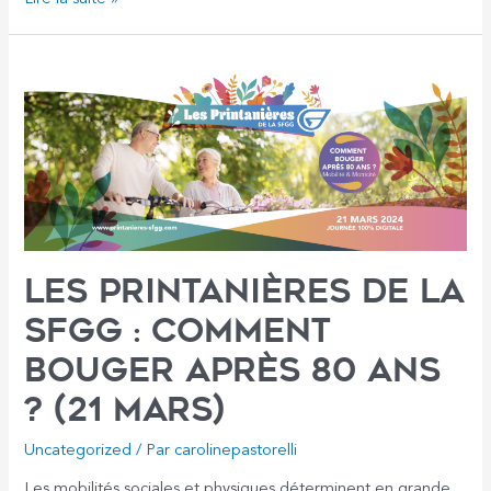
:
la
SFGG
«
choquée
»
et
«
en
colère
»
suite
à
Les Printanières de la
l’arrêt
SFGG : comment
de
la
bouger après 80 ans
commercialisation
du
? (21 mars)
vaccin
Efluelda
Uncategorized
/ Par
carolinepastorelli
Les mobilités sociales et physiques déterminent en grande