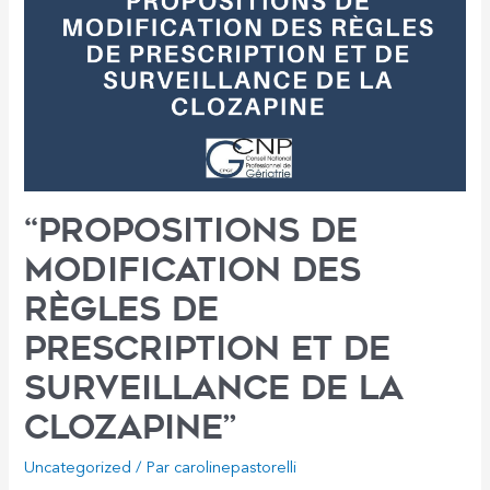
parvient
plus
à
offrir
des
soins,
quel
risque
prend-
on
“Propositions de
à
renverser
modification des
la
table
règles de
?
»
prescription et de
(Tribune)
surveillance de la
Clozapine”
Uncategorized
/ Par
carolinepastorelli