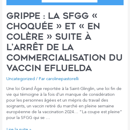
est
ouverte
Grippe : la SFGG «
»
choquée » et « en
colère » suite à
l’arrêt de la
commercialisation du
vaccin Efluelda
Uncategorized
/ Par
carolinepastorelli
Une loi Grand Âge reportée à la Saint-Glinglin, une loi fin de
vie qui témoigne à la fois d’un manque de considération
pour les personnes âgées et un mépris du travail des
soignants, un vaccin retiré du marché en pleine semaine
européenne de la vaccination 2024… “La coupe est pleine”
pour la SFGG qui se …
Grippe
Lire la suite »