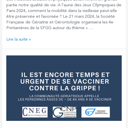
partie notre qualité de vie. A l’aune des Jeux Olympiques de
Paris 2024, comment la mobilité dans la vieillesse peut-elle
être préservée et favorisée ? Le 21 mars 2024, la Société
Française de Gériatrie et Gérontologie organisera les 4e
Printanières de la SFGG autour du thème « …
Les
Lire la suite »
Printanières
de
la
SFGG
:
comment
bouger
après
80
ans
?
(21
mars)