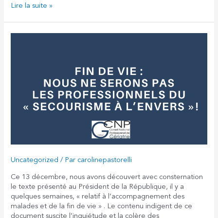
Grippe
Lire la suite »
:
la
communauté
gériatrique
appelle
à
vacciner
de
toute
urgence
les
personnes
âgées
de
plus
Uncategorized
/ Par
carolinepastorelli
de
65
Ce 13 décembre, nous avons découvert avec consternation
ans
le texte présenté au Président de la République, il y a
quelques semaines, « relatif à l’accompagnement des
malades et de la fin de vie » . Le contenu indigent de ce
document suscite l’inquiétude et la colère des