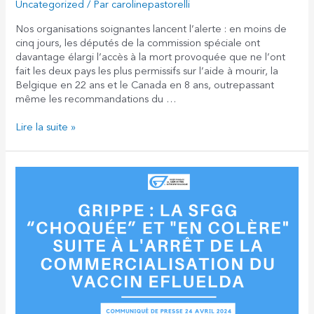
Uncategorized
/ Par
carolinepastorelli
Nos organisations soignantes lancent l’alerte : en moins de
cinq jours, les députés de la commission spéciale ont
davantage élargi l’accès à la mort provoquée que ne l’ont
fait les deux pays les plus permissifs sur l’aide à mourir, la
Belgique en 22 ans et le Canada en 8 ans, outrepassant
même les recommandations du …
«
Lire la suite »
Projet
de
loi
sur
la
fin
de
vie
:
la
boîte
de
pandore