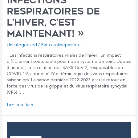
infections
respiratoires de
l’hiver, c’est
MAINTENANT! »
Uncategorized
/ Par
carolinepastorelli
Les infections respiratoires virales de l’hiver : un impact
difficilement soutenable pour notre système de soins Depuis
3 années, la circulation des SARS-CoV-2, responsables du
COVID-19, a modifié l’épidémiologie des virus respiratoires
saisonniers. La saison dernière 2022-2023 a vu le retour en
force des virus de la grippe et du virus respiratoire syncytial
(VRS), …
«
Lire la suite »
La
prévention
des
infections
respiratoires