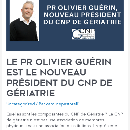
de
l’hiver,
c’est
MAINTENANT!
»
Le Pr Olivier Guérin
est le nouveau
Président du CNP de
Gériatrie
Uncategorized
/ Par
carolinepastorelli
Quelles sont les composantes du CNP de Gériatrie ? Le CNP
de gériatrie n’est pas une association de membres
physiques mais une association d’institutions. Il représente