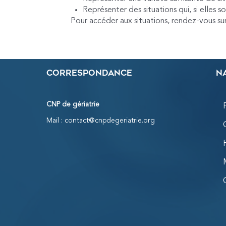
Représenter des situations qui, si elles
Pour accéder aux situations, rendez-vous sur
Correspondance
N
CNP de gériatrie
Mail :
contact@cnpdegeriatrie.org