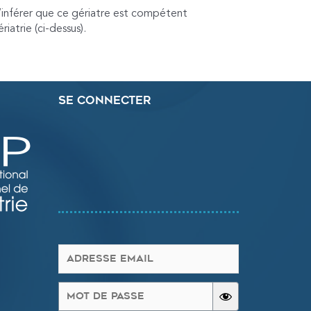
d’inférer que ce gériatre est compétent
atrie (ci-dessus).
Se connecter