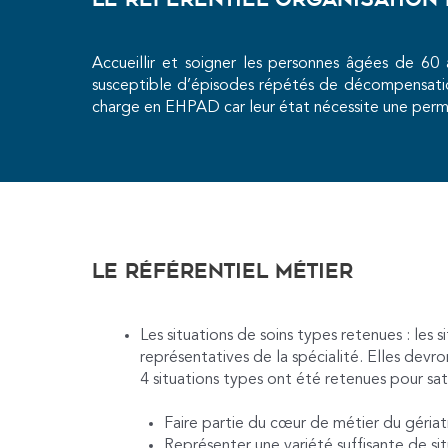
Le référentiel organisation
Accueillir et soigner les personnes âgées de 60
susceptible d’épisodes répétés de décompensatio
charge en EHPAD car leur état nécessite une perma
Le référentiel métier
Les situations de soins types retenues : le
représentatives de la spécialité. Elles dev
4 situations types ont été retenues pour satis
Faire partie du cœur de métier du gériat
Représenter une variété suffisante de si