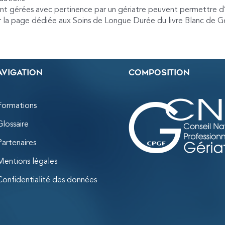
 sont gérées avec pertinence par un gériatre peuvent permettre 
 la page dédiée aux Soins de Longue Durée du livre Blanc de Géri
avigation
Composition
Formations
Glossaire
Partenaires
Mentions légales
Confidentialité des données