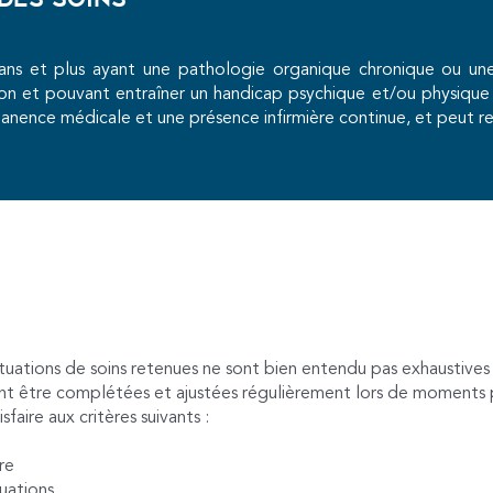
 des soins
 ans et plus ayant une pathologie organique chronique ou une 
n et pouvant entraîner un handicap psychique et/ou physique d
nence médicale et une présence infirmière continue, et peut req
Le CNP
s situations de soins retenues ne sont bien entendu pas exhausti
ront être complétées et ajustées régulièrement lors de moments p
faire aux critères suivants :
re
tuations