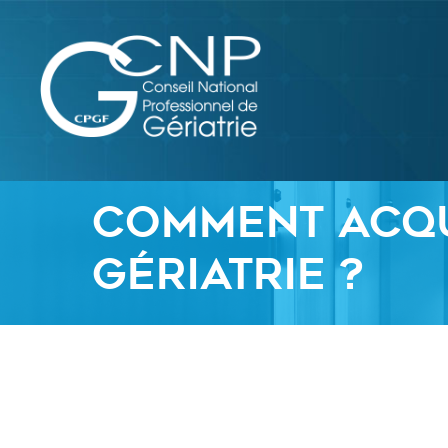
Aller
au
contenu
Comment acqu
gériatrie ?