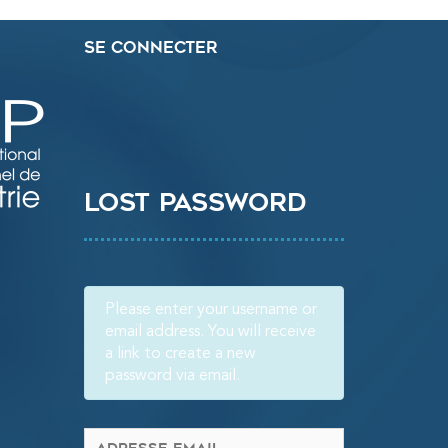
Se connecter
Lost password
Please enter your username or
email address. You will receive
a link to create a new
password via email.