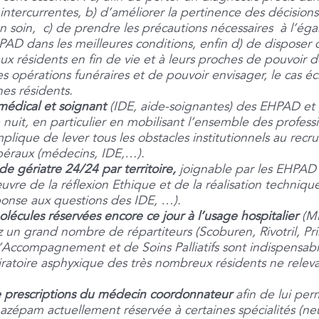
 intercurrentes, b) d’améliorer la pertinence des décisions
 soin, c) de prendre les précautions nécessaires à l’égar
PAD dans les meilleures conditions, enfin d) de disposer 
ux résidents en fin de vie et à leurs proches de pouvoir 
es opérations funéraires et de pouvoir envisager, le cas 
hes résidents.
médical et soignant
(IDE, aide-soignantes) des EHPAD et 
uit, en particulier en mobilisant l’ensemble des professi
mplique de lever tous les obstacles institutionnels au re
ibéraux (médecins, IDE,…).
 gériatre 24/24 par territoire,
joignable par les EHPAD 
vre de la réflexion Ethique et de la réalisation technique
ponse aux questions des IDE, …).
olécules réservées encore ce jour à l’usage hospitalier
(Mi
 un grand nombre de répartiteurs (Scoburen, Rivotril, P
d’Accompagnement et de Soins Palliatifs sont indispensab
iratoire asphyxique des très nombreux résidents ne releva
 de prescriptions du médecin coordonnateur
afin de lui per
nazépam actuellement réservée à certaines spécialités (ne