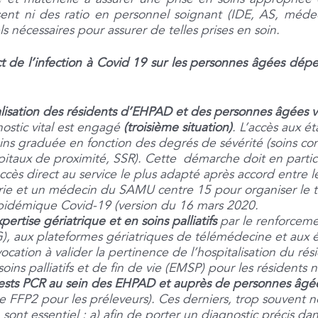
ent ni des ratio en personnel soignant (IDE, AS, méde
 nécessaires pour assurer de telles prises en soin.
t de l’infection à Covid 19 sur les personnes âgées dé
italisation des résidents d’EHPAD et des personnes âgées 
nostic vital est engagé
(troisième situation)
. L’accès aux ét
oins graduée en fonction des degrés de sévérité (soins con
taux de proximité, SSR). Cette démarche doit en particuli
ccès direct au service le plus adapté après accord entre 
trie et un médecin du SAMU centre 15 pour organiser le 
pidémique Covid-19 (version du 16 mars 2020.
pertise gériatrique et en soins palliatifs
par le renforcem
), aux plateformes gériatriques de télémédecine et aux éq
cation à valider la pertinence de l’hospitalisation du rési
ins palliatifs et de fin de vie (EMSP) pour les résidents n
de tests PCR au sein des EHPAD et auprès de personnes âgé
ue FFP2 pour les préleveurs). Ces derniers, trop souvent 
 sont essentiel : a) afin de porter un diagnostic précis 