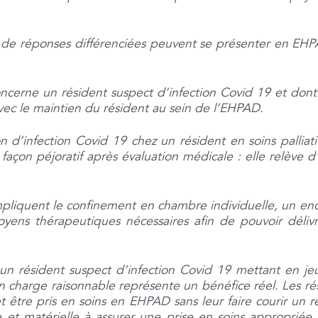
ant de réponses différenciées peuvent se présenter en EH
oncerne un résident suspect d’infection Covid 19 et dont l
avec le maintien du résident au sein de l’EHPAD.
n d’infection Covid 19 chez un résident en soins palliat
 façon péjoratif après évaluation médicale : elle relève 
mpliquent le confinement en chambre individuelle, un e
oyens thérapeutiques nécessaires afin de pouvoir délivr
un résident suspect d’infection Covid 19 mettant en jeu
 en charge raisonnable représente un bénéfice réel. Les ré
être pris en soins en EHPAD sans leur faire courir un rée
que et matérielle à assurer une prise en soins approprié