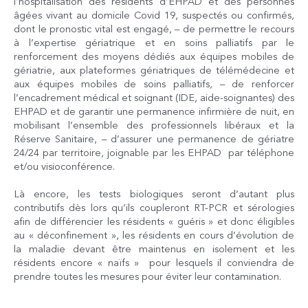
l’hospitalisation des résidents d’EHPAD et des personnes
âgées vivant au domicile Covid 19, suspectés ou confirmés,
dont le pronostic vital est engagé, – de permettre le recours
à l’expertise gériatrique et en soins palliatifs par le
renforcement des moyens dédiés aux équipes mobiles de
gériatrie, aux plateformes gériatriques de télémédecine et
aux équipes mobiles de soins palliatifs, – de renforcer
l’encadrement médical et soignant (IDE, aide-soignantes) des
EHPAD et de garantir une permanence infirmière de nuit, en
mobilisant l’ensemble des professionnels libéraux et la
Réserve Sanitaire, – d’assurer une permanence de gériatre
24/24 par territoire, joignable par les EHPAD par téléphone
et/ou visioconférence.
Là encore, les tests biologiques seront d’autant plus
contributifs dès lors qu’ils coupleront RT-PCR et sérologies
afin de différencier les résidents « guéris » et donc éligibles
au « déconfinement », les résidents en cours d’évolution de
la maladie devant être maintenus en isolement et les
résidents encore « naïfs » pour lesquels il conviendra de
prendre toutes les mesures pour éviter leur contamination.