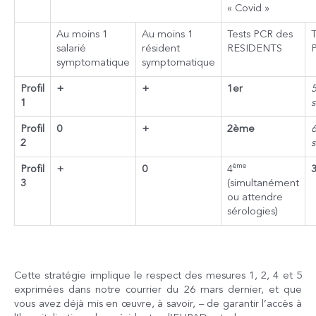
« Covid »
Au moins 1
Au moins 1
Tests PCR des
salarié
résident
RESIDENTS
symptomatique
symptomatique
Profil
+
+
1er
1
s
Profil
0
+
2ème
2
s
ème
Profil
+
0
4
3
(simultanément
ou attendre
sérologies)
Cette stratégie implique le respect des mesures 1, 2, 4 et 5
exprimées dans notre courrier du 26 mars dernier, et que
vous avez déjà mis en œuvre, à savoir, – de garantir l’accès à