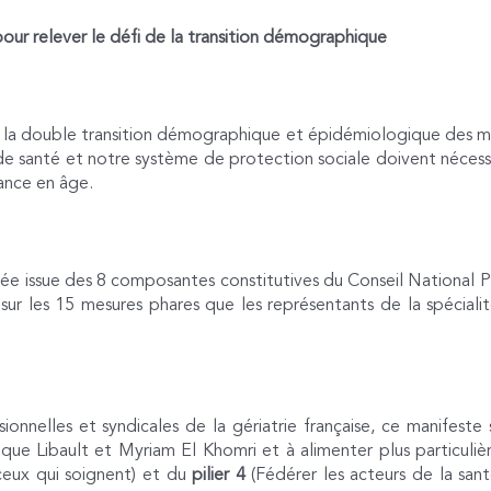
pour relever le défi de la transition démographique
e la double transition démographique et épidémiologique des mal
 santé et notre système de protection sociale doivent nécessa
vance en âge.
tée issue des 8 composantes constitutives du Conseil National Pr
 sur les 15 mesures phares que les représentants de la spécia
onnelles et syndicales de la gériatrie française, ce manifeste s
e Libault et Myriam El Khomri et à alimenter plus particulière
 ceux qui soignent) et du
pilier 4
(Fédérer les acteurs de la santé