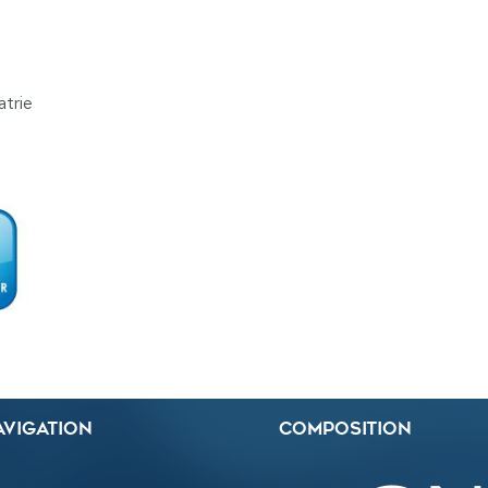
trie
avigation
Composition