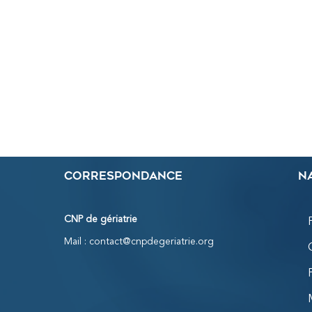
Correspondance
N
CNP de gériatrie
Mail :
contact@cnpdegeriatrie.org