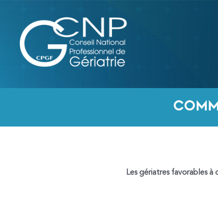
Aller
au
contenu
Comm
Les gériatres favorables à