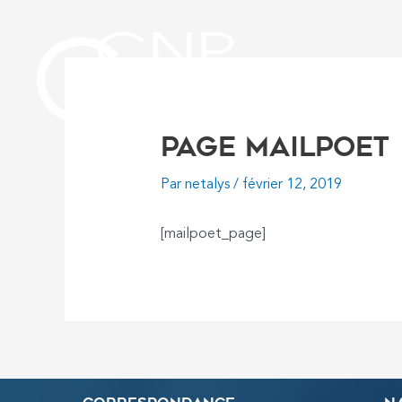
Aller
au
contenu
Page MailPoet
Par
netalys
/
février 12, 2019
[mailpoet_page]